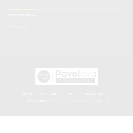
ŠTATISTIKY BLOGU
1 848 zobrazení
Domov
Info
Galérie
Blog
Prihlásenie / Login
©
Pavel Šteuček
2026.
Businessx theme designed by
Acosmin
.