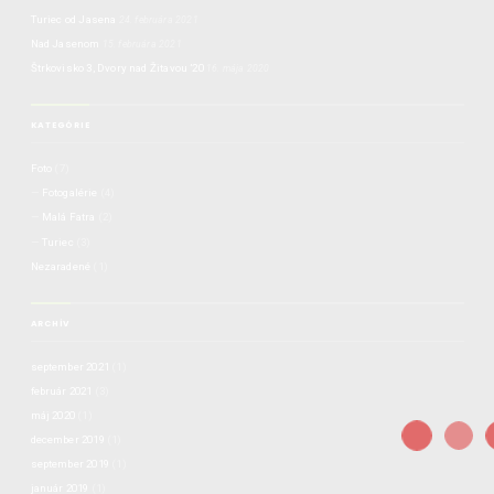
Turiec od Jasena
24. februára 2021
Nad Jasenom
15. februára 2021
Štrkovisko 3, Dvory nad Žitavou ’20
16. mája 2020
KATEGÓRIE
Foto
(7)
Fotogalérie
(4)
Malá Fatra
(2)
Turiec
(3)
Nezaradené
(1)
ARCHÍV
september 2021
(1)
február 2021
(3)
máj 2020
(1)
december 2019
(1)
september 2019
(1)
január 2019
(1)