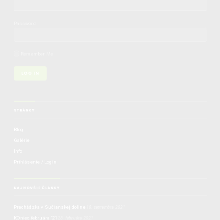
Password
Remember Me
STRÁNKY
Blog
Galérie
Info
Prihlásenie / Login
NAJNOVŠIE ČLÁNKY
Prechádzka v Sučianskej doline
18. septembra 2021
KOniec februára ’21
28. februára 2021