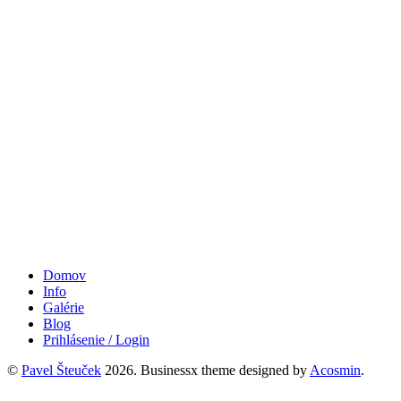
Domov
Info
Galérie
Blog
Prihlásenie / Login
©
Pavel Šteuček
2026.
Businessx theme designed by
Acosmin
.