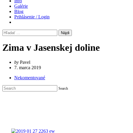
Info
Galérie
Blog
Prihlásenie / Login
Hľadať:
Zima v Jasenskej doline
by
Pavel
7. marca 2019
Nekomentované
Search